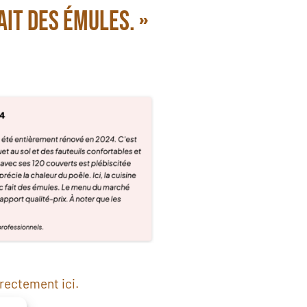
ait des émules. »
directement
ici
.