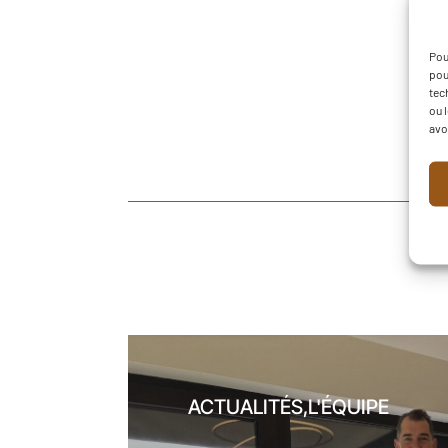
Pou
pou
tec
ou 
avo
ACTUALITÉS,L'ÉQUIPE