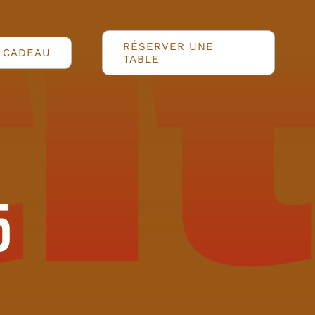
RÉSERVER UNE
 CADEAU
TABLE
RO
Nos Vins
AOÛT)
5